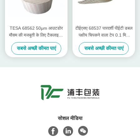
TESA 68562 50μm आउटडोर
टीईएसए 68537 पारदर्शी पीईटी डबल
मौसम की मजबूती के लिए टैकलाइज्ड
पक्षीय चिपकने वाला टेप 0.1 मिमी
एक्रिलिक के साथ डबल साइड
उच्च तापमान प्रतिरोध के साथ एंटी-
सबसे अच्छी कीमत पाएं
सबसे अच्छी कीमत पाएं
एडेसिव टेप
रिबॉन्ड
सोशल मीडिया