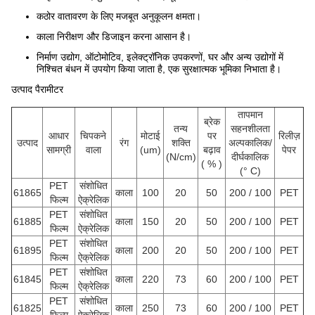
कठोर वातावरण के लिए मजबूत अनुकूलन क्षमता।
काला निरीक्षण और डिजाइन करना आसान है।
निर्माण उद्योग, ऑटोमोटिव, इलेक्ट्रॉनिक उपकरणों, घर और अन्य उद्योगों में
निश्चित बंधन में उपयोग किया जाता है, एक सुरक्षात्मक भूमिका निभाता है।
उत्पाद पैरामीटर
तापमान
ब्रेक
तन्य
सहनशीलता
आधार
चिपकने
मोटाई
पर
रिलीज़
उत्पाद
रंग
शक्ति
अल्पकालिक/
सामग्री
वाला
(um)
बढ़ाव
पेपर
(N/cm)
दीर्घकालिक
( % )
(° C)
PET
संशोधित
61865
काला
100
20
50
200 / 100
PET
फिल्म
ऐक्रेलिक
PET
संशोधित
61885
काला
150
20
50
200 / 100
PET
फिल्म
ऐक्रेलिक
PET
संशोधित
61895
काला
200
20
50
200 / 100
PET
फिल्म
ऐक्रेलिक
PET
संशोधित
61845
काला
220
73
60
200 / 100
PET
फिल्म
ऐक्रेलिक
PET
संशोधित
61825
काला
250
73
60
200 / 100
PET