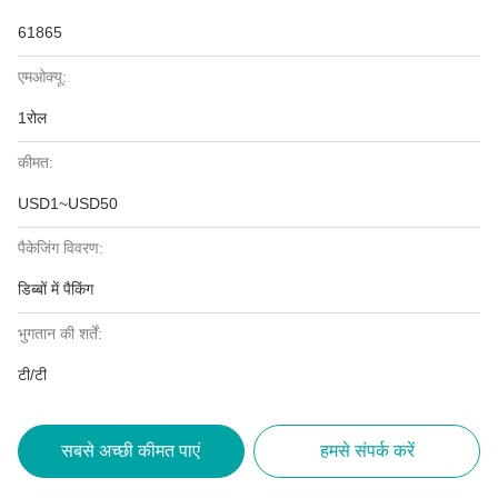
61865
एमओक्यू:
1रोल
कीमत:
USD1~USD50
पैकेजिंग विवरण:
डिब्बों में पैकिंग
भुगतान की शर्तें:
टी/टी
सबसे अच्छी कीमत पाएं
हमसे संपर्क करें