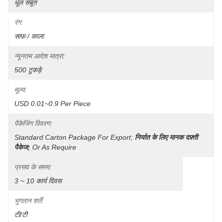
धूल सबूत
रंग:
साफ़ / काला
न्यूनतम आदेश मात्रा:
500 टुकड़े
मूल्य:
USD 0.01~0.9 Per Piece
पैकेजिंग विवरण:
Standard Carton Package For Export;
निर्यात के लिए मानक दफ़्ती 
पैकेज;
Or As Require
प्रसव के समय:
3 ~ 10 कार्य दिवस
भुगतान शर्तें:
टी/टी