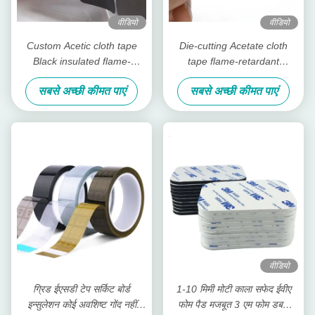
वीडियो
वीडियो
Custom Acetic cloth tape
Die-cutting Acetate cloth
Black insulated flame-
tape flame-retardant
retardant tape for telephone
insulating material, for cable
सबसे अच्छी कीमत पाएं
सबसे अच्छी कीमत पाएं
LCD repair
bundling
वीडियो
ग्रिड ईएसडी टेप सर्किट बोर्ड
1-10 मिमी मोटी काला सफेद ईवीए
इन्सुलेशन कोई अवशिष्ट गोंद नहीं
फोम पैड मजबूत 3 एम फोम डबल