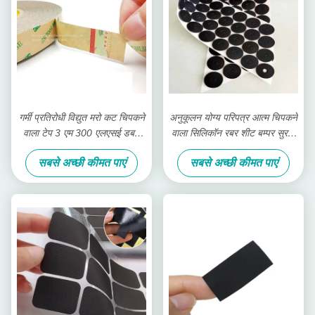
गर्मी प्रतिरोधी विद्युत मरो कट चिपकने
अनुकूलन योग्य परिपत्र आत्म चिपकने
वाला टेप 3 एम 300 एलएसई डबल
वाला सिलिकॉन रबर शीट बम्पर सुरक्षा
पक्षीय पीईटी चिपकने वाला टेप:
पैड
सबसे अच्छी कीमत पाएं
सबसे अच्छी कीमत पाएं