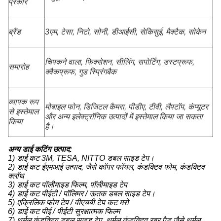
प्रकार
ब्रैंड
3एम, टेसा, निटो, सोनी, डीआईसी, सेकिसुई, मैक्टैक, सोकेन
चिपकने वाला, फिक्सेशन, सीलिंग, सपोर्टिंग, डस्टप्रूफ,
समारोह
क्वैकप्रूफ, गुड स्प्रिंगबैक
व्यापक रूप
मोबाइल फोन, डिजिटल कैमरा, पीडीए, टीवी, लैपटॉप, कंप्यूटर
से इस्तेमाल
और अन्य इलेक्ट्रॉनिक उत्पादों में इस्तेमाल किया जा सकता
किया
है।
अन्य डाई कटिंग उत्पाद:
1) डाई कट 3M, TESA, NITTO डबल साइड टेप।
2) डाई कट ईएमआई उत्पाद, जैसे कॉपर फॉयल, कंडक्टिव फोम, कंडक्टिव
क्लॉथ
3) डाई कट पॉलीमाइड फिल्म, पॉलीमाइड टेप
4) डाई कट पीईटी / पॉलिमर / ऊतक डबल साइड टेप।
5) एक्रिलिक फोम टेप / वीएचबी टेप कट मरो
6) डाई कट पीई / पीईटी सुरक्षात्मक फिल्म
7) थर्मल कंडक्टिव डबल साइड टेप, थर्मल कंडक्टिव रबर पैड जैसे थर्मल