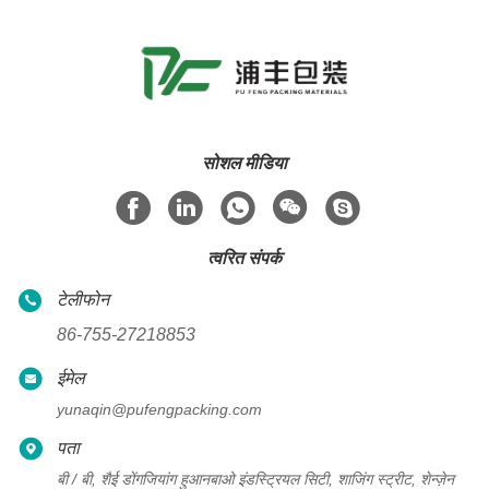
सोशल मीडिया
त्वरित संपर्क
टेलीफोन
86-755-27218853
ईमेल
yunaqin@pufengpacking.com
पता
बी / बी, शैई डोंगजियांग हुआनबाओ इंडस्ट्रियल सिटी, शाजिंग स्ट्रीट, शेन्ज़ेन