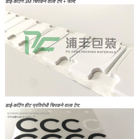
डाई-कटिंग 3M चिपकने वाला टेप + फोम:
डाई-कटिंग हीट प्रतिरोधी चिपकने वाला टेप: