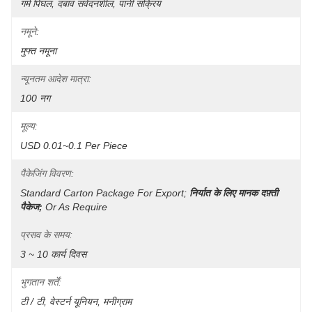
गर्म पिघल, दबाव संवेदनशील, पानी सक्रिय
नमूने:
मुफ्त नमूना
न्यूनतम आदेश मात्रा:
100 नग
मूल्य:
USD 0.01~0.1 Per Piece
पैकेजिंग विवरण:
Standard Carton Package For Export;
निर्यात के लिए मानक दफ़्ती 
पैकेज;
Or As Require
प्रसव के समय:
3 ~ 10 कार्य दिवस
भुगतान शर्तें:
टी / टी, वेस्टर्न यूनियन, मनीग्राम