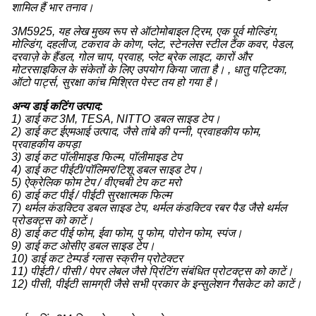
शामिल हैं भार तनाव।
3M5925, यह लेख मुख्य रूप से ऑटोमोबाइल ट्रिम, एक पूर्व मोल्डिंग,
मोल्डिंग, दहलीज, टकराव के कोण, प्लेट, स्टेनलेस स्टील टैंक कवर, पेडल,
दरवाज़े के हैंडल, गोल चाप, प्रवाह, प्लेट ब्रेक लाइट, कारों और
मोटरसाइकिल के संकेतों के लिए उपयोग किया जाता है। , धातु पट्टिका,
ऑटो पार्ट्स, सुरक्षा कांच मिश्रित पेस्ट तय हो गया है।
अन्य डाई कटिंग उत्पाद:
1) डाई कट 3M, TESA, NITTO डबल साइड टेप।
2) डाई कट ईएमआई उत्पाद, जैसे तांबे की पन्नी, प्रवाहकीय फोम,
प्रवाहकीय कपड़ा
3) डाई कट पॉलीमाइड फिल्म, पॉलीमाइड टेप
4) डाई कट पीईटी/पॉलिमर/टिशू डबल साइड टेप।
5) ऐक्रेलिक फोम टेप / वीएचबी टेप कट मरो
6) डाई कट पीई / पीईटी सुरक्षात्मक फिल्म
7) थर्मल कंडक्टिव डबल साइड टेप, थर्मल कंडक्टिव रबर पैड जैसे थर्मल
प्रोडक्ट्स को काटें।
8) डाई कट पीई फोम, ईवा फोम, पु फोम, पोरोन फोम, स्पंज।
9) डाई कट ओसीए डबल साइड टेप।
10) डाई कट टेम्पर्ड ग्लास स्क्रीन प्रोटेक्टर
11) पीईटी / पीसी / पेपर लेबल जैसे प्रिंटिंग संबंधित प्रोटक्ट्स को काटें।
12) पीसी, पीईटी सामग्री जैसे सभी प्रकार के इन्सुलेशन गैसकेट को काटें।