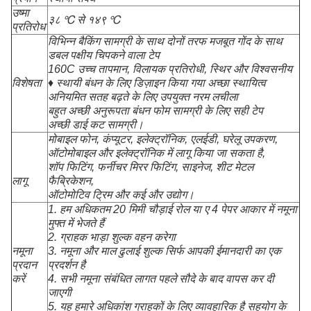
उष्मा
३८ ℃ से १४९ ℃
प्रतिरोध
विभिन्न बैकिंग सामग्री के साथ दोनों तरफ मजबूत गोंद के साथ
डबल पक्षीय चिपकने वाला टेप
160C उच्च तापमान, विलायक प्रतिरोधी, स्थिर और विश्वसनीय
विशेषता
♦ स्थायी बंधन के लिए डिज़ाइन किया गया अच्छा स्थायित्व
अनियमित सतह बढ़ते के लिए उपयुक्त नरम लचीला
बहुत अच्छी अनुरूपता बंधन फोम सामग्री के लिए सही टेप
अच्छी डाई कट सामग्री।
मोबाइल फोन, कंप्यूटर, इलेक्ट्रॉनिक, एलईडी, घरेलू उपकरण,
ऑटोमोबाइल और इलेक्ट्रॉनिक में लागू किया जा सकता है,
शॉप फिटिंग, फर्नीचर मिरर फिटिंग, साइनेज, शीट मेटल
लागू
फैब्रिकेशन,
ऑटोमोटिव ट्रिम और कई और उद्योग।
1. हम अधिकतम 20 मिमी चौड़ाई रोल या ए 4 पेपर आकार में नमूना
मुफ्त में भेजते हैं
2. ग्राहक भाड़ा शुल्क वहन करेगा
नमूना
3. नमूना और माल ढुलाई शुल्क सिर्फ आपकी ईमानदारी का एक
प्रदान
प्रदर्शन है
करें
4. सभी नमूना संबंधित लागत पहले सौदे के बाद वापस कर दी
जाएगी
5. यह हमारे अधिकांश ग्राहकों के लिए व्यावहारिक है सहयोग के