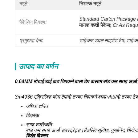
नमूने:
निशल्क नमूने
Standard Carton Package F
पैकेजिंग विवरण:
मानक दफ़्ती पैकेज;
Or As Requ
प्रमुखता देना:
डाई कट डबल साइडेड टेप
, 
डाई क
उत्पाद का वर्णन
0.64MM मोटाई डाई कट चिपकने वाला टेप कस्टम बांड कम सतह ऊर्जा 
3m4936 एक्रिलिक फोम टेप/दो तरफा चिपकने वाला vhb/दो तरफा टेप vh
अधिक शक्ति
टिकाऊ
साफ उपस्थिति
बांड कम सतह ऊर्जा सबस्ट्रेट्स।हैंडलिंग सुविधा, कुशनिंग, भिगो
विशेष विवरण