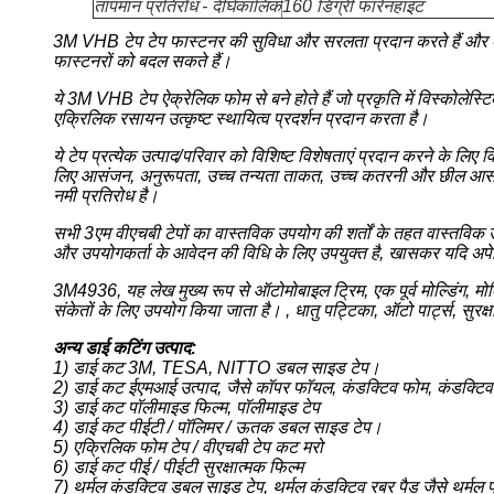
तापमान प्रतिरोध - दीर्घकालिक
160 डिग्री फारेनहाइट
3M VHB टेप टेप फास्टनर की सुविधा और सरलता प्रदान करते हैं और कई आंत
फास्टनरों को बदल सकते हैं।
ये 3M VHB टेप ऐक्रेलिक फोम से बने होते हैं जो प्रकृति में विस्कोले
एक्रिलिक रसायन उत्कृष्ट स्थायित्व प्रदर्शन प्रदान करता है।
ये टेप प्रत्येक उत्पाद/परिवार को विशिष्ट विशेषताएं प्रदान करने के लिए
लिए आसंजन, अनुरूपता, उच्च तन्यता ताकत, उच्च कतरनी और छील आसंजन
नमी प्रतिरोध है।
सभी 3एम वीएचबी टेपों का वास्तविक उपयोग की शर्तों के तहत वास्तविक उप
और उपयोगकर्ता के आवेदन की विधि के लिए उपयुक्त है, खासकर यदि अपेक्ष
3M4936, यह लेख मुख्य रूप से ऑटोमोबाइल ट्रिम, एक पूर्व मोल्डिंग, मोल
संकेतों के लिए उपयोग किया जाता है। , धातु पट्टिका, ऑटो पार्ट्स, सुरक्
अन्य डाई कटिंग उत्पाद:
1) डाई कट 3M, TESA, NITTO डबल साइड टेप।
2) डाई कट ईएमआई उत्पाद, जैसे कॉपर फॉयल, कंडक्टिव फोम, कंडक्टिव
3) डाई कट पॉलीमाइड फिल्म, पॉलीमाइड टेप
4) डाई कट पीईटी / पॉलिमर / ऊतक डबल साइड टेप।
5) एक्रिलिक फोम टेप / वीएचबी टेप कट मरो
6) डाई कट पीई / पीईटी सुरक्षात्मक फिल्म
7) थर्मल कंडक्टिव डबल साइड टेप, थर्मल कंडक्टिव रबर पैड जैसे थर्मल प