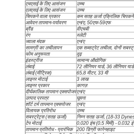
एचएसई के लिए आसंजन
उच्च
एलएसई के लिए आसंजन
उच्च
चिपकने वाला प्रकार
कम सतह ऊर्जा एक्रिलिक चिपकने
आवेदन तापमान-पर्यावरण
एन/ए, 50एफ-59एफ
ब्रैंड
वीएचबी
रंग
स्लेटी
ज्वाला मंदक
एन/ए
सामग्री का लचीलापन
एक सब्सट्रेट लचीला, दोनों सबस्ट्
फोम अनुरूपता
दृढ़
इंडस्ट्रीज
सामान्य औद्योगिक
लंबाई
72 लीनियर यार्ड, 36 लीनियर यार्ड
लंबाई (मीट्रिक)
65.8 मीटर, 33 मी
लाइनर मोटाई
3 लाख
लाइनर प्रकार
कागज़
दीर्घकालिक तापमान एक्सपोजर
एन/ए
उत्पाद प्रपत्र
घूमना
शॉर्ट टर्म तापमान एक्सपोजर
एन/ए
विलायक प्रतिरोध
उच्च
सबस्ट्रेट्स (सतह ऊर्जा)
निम्न सतह ऊर्जा, (18-33 Dyne
टेप मोटाई
0.020 इंच (0.5 मिमी) - 0.032 इं
तापमान प्रतिरोध - प्रारंभिक
200 डिग्री फारेनहाइट