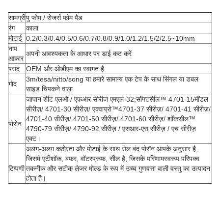
सामग्री
पु फोम / रोजर्स फोम पैड
रंग
काला
मोटाई
0.2/0.3/0.4/0.5/0.6/0.7/0.8/0.9/1.0/1.2/1.5/2/2.5~10mm
नाप
अपनी आवश्यकता के आधार पर डाई कट करें
आकार
पसंद
OEM और ओडीएम का स्वागत है
3m/tesa/nitto/song या हमारे सामान्य एक टेप के साथ सिंगल या डबल
गोंद
साइड चिपकने वाला
जापान शीट एलओ / एफआर सीरीज एमएल-32;सॉफ्टसील™ 4701-15मॉडल
सीरीज़/ 4701-30 सीरीज़/ एक्वाप्रो™4701-37 सीरीज़/ 4701-41 सीरीज़/
4701-40 सीरीज़/ 4701-50 सीरीज़/ 4701-60 सीरीज़/ शॉकसील™
पोरोन
4790-79 सीरीज़/ 4790-92 सीरीज़ / एसआर-एस सीरीज़ / एच सीरीज़
एक्ट।
अलग-अलग कठोरता और मोटाई के साथ सेल बंद पोरॉन आपके अनुसार है,
जिसमें एंटीशॉक, बफर, वॉटरप्रूफ, सील है, जिसके परिणामस्वरूप परिपक्व
टिप्पणी
तकनीक और सटीक लेजर मोल्ड के रूप में उच्च गुणवत्ता वाली वस्तु का उत्पादन
होता है।