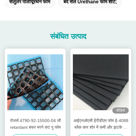
सेलुलर पॉलीयूरेथेन फोम
बंद सेल Urethane फोम शीट;
संबंधित उत्पाद
वीडियो
रोजर्स 4790-92-15500-04 लौ
आईएनओएसी ईपीडीएम फोम ई-4088
retardant बफर मरने कट पु फोम
ब्लैक कार शोर में कमी और झटके का
सबूत