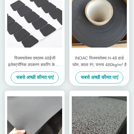
स्लिमफ्लेक्स एमएक्स 48ईजी
INOAC स्लिमफ्लेक्स H-48 हार्ड
इलेक्ट्रॉनिक उपकरण बफरिंग के लिए
फोम, काला रंग, घनत्व 480kg/m³ है
सबसे कठिन लौ retardant
सबसे अच्छी कीमत पाएं
सबसे अच्छी कीमत पाएं