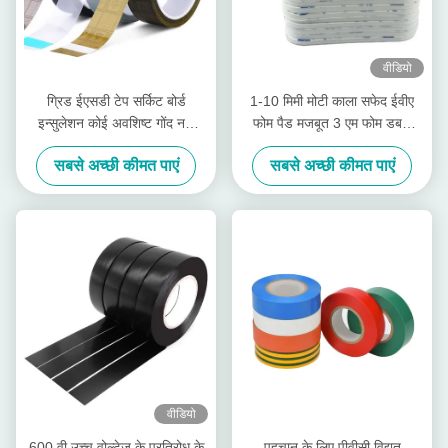
वीडियो
ग्रिड ईएसडी टेप सर्किट बोर्ड
1-10 मिमी मोटी काला सफेद ईवीए
इन्सुलेशन कोई अवशिष्ट गोंद नहीं
फोम पैड मजबूत 3 एम फोम डबल
ओपीपी टेप
साइड टेप
सबसे अच्छी कीमत पाएं
सबसे अच्छी कीमत पाएं
वीडियो
600 वी उच्च वोल्टेज के प्रतिरोध के
पहचान के लिए पीवीसी विद्युत