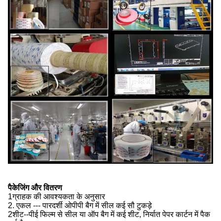
पैकेजिंग और वितरण
1ग्राहक की आवश्यकता के अनुसार
2. एकल --- पारदर्शी ओपीपी बैग में सील कई सौ टुकड़े
2शीट--पीई फिल्म से सील या ऑप बैग में कई शीट, निर्यात पेपर कार्टन में पैक