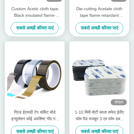
Custom Acetic cloth tape
Die-cutting Acetate cloth
Black insulated flame-
tape flame-retardant
retardant tape for telephone
insulating material, for cable
सबसे अच्छी कीमत पाएं
सबसे अच्छी कीमत पाएं
LCD repair
bundling
वीडियो
ग्रिड ईएसडी टेप सर्किट बोर्ड
1-10 मिमी मोटी काला सफेद ईवीए
इन्सुलेशन कोई अवशिष्ट गोंद नहीं
फोम पैड मजबूत 3 एम फोम डबल
ओपीपी टेप
साइड टेप
सबसे अच्छी कीमत पाएं
सबसे अच्छी कीमत पाएं