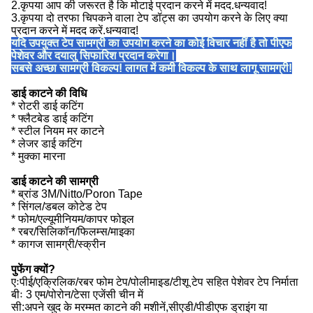
2.कृपया आप की जरूरत है कि मोटाई प्रदान करने में मदद.धन्यवाद!
3.कृपया दो तरफा चिपकने वाला टेप डॉट्स का उपयोग करने के लिए क्या
प्रदान करने में मदद करें.धन्यवाद!
यदि उपयुक्त टेप सामग्री का उपयोग करने का कोई विचार नहीं है तो पीएफ
पेशेवर और दयालु सिफारिश प्रदान करेगा।
सबसे अच्छा सामग्री विकल्प! लागत में कमी विकल्प के साथ लागू सामग्री!
डाई काटने की विधि
* रोटरी डाई कटिंग
* फ्लैटबेड डाई कटिंग
* स्टील नियम मर काटने
* लेजर डाई कटिंग
* मुक्का मारना
डाई काटने की सामग्री
* ब्रांड 3M/Nitto/Poron Tape
* सिंगल/डबल कोटेड टेप
* फोम/एल्यूमीनियम/कापर फोइल
* रबर/सिलिकॉन/फिलम्स/माइका
* कागज सामग्री/स्क्रीन
पुफेंग क्यों?
एःपीई/एक्रिलिक/रबर फोम टेप/पोलीमाइड/टीशू टेप सहित पेशेवर टेप निर्माता
बीः 3 एम/पोरोन/टेसा एजेंसी चीन में
सी:अपने खुद के मरम्मत काटने की मशीनें,सीएडी/पीडीएफ ड्राइंग या