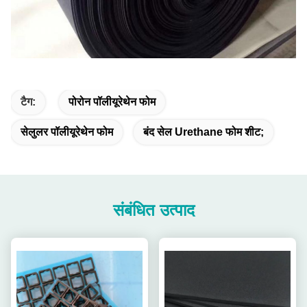
टैग:
पोरोन पॉलीयूरेथेन फोम
सेलुलर पॉलीयूरेथेन फोम
बंद सेल Urethane फोम शीट;
संबंधित उत्पाद