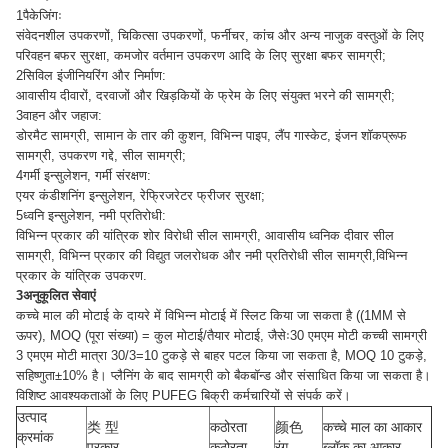
1पैकेजिंगः
संवेदनशील उपकरणों, चिकित्सा उपकरणों, फर्नीचर, कांच और अन्य नाजुक वस्तुओं के लिए
परिवहन बफर सुरक्षा, कमजोर वर्तमान उपकरण आदि के लिए सुरक्षा बफर सामग्री;
2सिविल इंजीनियरिंग और निर्माण:
आवासीय दीवारों, दरवाजों और खिड़कियों के फ्रेम के लिए संयुक्त भरने की सामग्री;
3वाहन और जहाज:
डोरमैट सामग्री, सामान के तार की कुशन, विभिन्न पाइप, लैंप गास्केट, इंजन शॉकप्रूफ
सामग्री, उपकरण गद्दे, सील सामग्री;
4गर्मी इन्सुलेशन, गर्मी संरक्षण:
एयर कंडीशनिंग इन्सुलेशन, रेफ्रिजरेटर फ्रीजर सुरक्षा;
5ध्वनि इन्सुलेशन, नमी प्रतिरोधी:
विभिन्न प्रकार की यांत्रिक शोर विरोधी सील सामग्री, आवासीय ध्वनिक दीवार सील
सामग्री, विभिन्न प्रकार की विद्युत जलरोधक और नमी प्रतिरोधी सील सामग्री,विभिन्न
प्रकार के यांत्रिक उपकरण.
3अनुकूलित सेवाएं
कच्चे माल की मोटाई के दायरे में विभिन्न मोटाई में स्लिट किया जा सकता है ((1MM से
ऊपर), MOQ (पूरा संख्या) = कुल मोटाई/तैयार मोटाई, जैसेः30 एमएम मोटी कच्ची सामग्री
3 एमएम मोटी मात्रा 30/3=10 टुकड़े से बाहर पटल किया जा सकता है, MOQ 10 टुकड़े,
सहिष्णुता±10% है। प्लैनिंग के बाद सामग्री को बैकबॉन्ड और संसाधित किया जा सकता है।
विशिष्ट आवश्यकताओं के लिए PUFEG बिक्री कर्मचारियों से संपर्क करें।
उत्पाद
类 型
कठोरता
颜色
कच्चे माल का आकार
क्रमांक
प्रकार
कठोरता
रंग
ब्लॉक का आकार