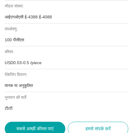
मॉडल संख्या:
आईएनओएसी ई-4388 ई-4088
एमओक्यू:
100 पीसीएस
कीमत:
USD0.03-0.5 /piece
पैकेजिंग विवरण:
मानक या अनुकूलित
भुगतान की शर्तें:
टी/टी
सबसे अच्छी कीमत पाएं
हमसे संपर्क करें