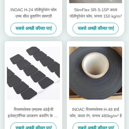
INOAC H-24 पॉलीयूरेथेन फोम
SlimFlex SR-S-15P काला
उच्च सील कुशनिंग सामग्री
पॉलीयूरेथेन फोम, घनत्व 150 kg/m³
सबसे अच्छी कीमत पाएं
सबसे अच्छी कीमत पाएं
स्लिमफ्लेक्स एमएक्स 48ईजी
INOAC स्लिमफ्लेक्स H-48 हार्ड
इलेक्ट्रॉनिक उपकरण बफरिंग के लिए
फोम, काला रंग, घनत्व 480kg/m³ है
सबसे कठिन लौ retardant
सबसे अच्छी कीमत पाएं
सबसे अच्छी कीमत पाएं