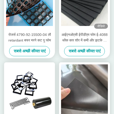
वीडियो
रोजर्स 4790-92-15500-04 लौ
आईएनओएसी ईपीडीएम फोम ई-4088
retardant बफर मरने कट पु फोम
ब्लैक कार शोर में कमी और झटके का
सबूत
सबसे अच्छी कीमत पाएं
सबसे अच्छी कीमत पाएं