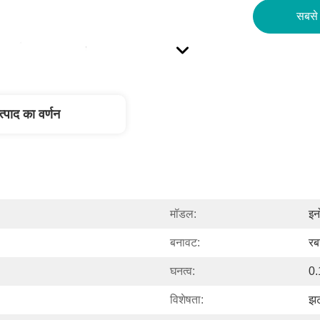
सबसे 
त्पाद का वर्णन
मॉडल:
इन
बनावट:
रब
घनत्व:
0
विशेषता:
झट