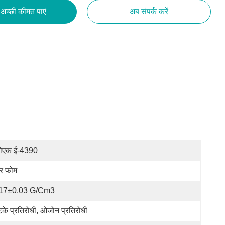
अच्छी कीमत पाएं
अब संपर्क करें
ोएक ई-4390
र फोम
.17±0.03 G/cm3
के प्रतिरोधी, ओजोन प्रतिरोधी