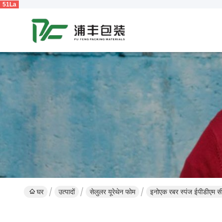
51La
घर
उत्पादों
सेलुलर यूरेथेन फोम
इनोएक रबर स्पंज ईपीडीएम 