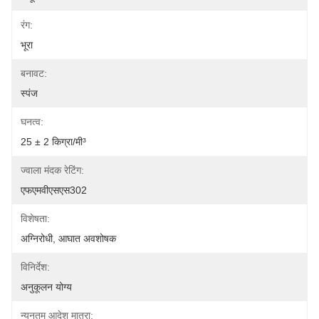
रंग:
भूरा
बनावट:
स्पंज
घनत्व:
25 ± 2 किग्रा/मी³
ज्वाला मंदक रेटिंग:
एफएमवीएसएस302
विशेषता:
अग्निरोधी, आघात अवशोषक
विनिर्देश:
अनुकूलन योग्य
न्यूनतम आदेश मात्रा: