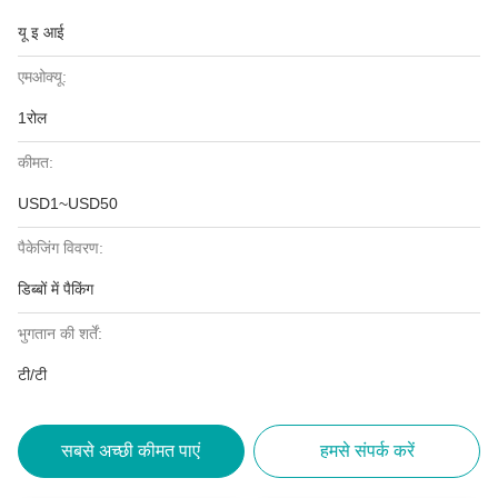
यू इ आई
एमओक्यू:
1रोल
कीमत:
USD1~USD50
पैकेजिंग विवरण:
डिब्बों में पैकिंग
भुगतान की शर्तें:
टी/टी
सबसे अच्छी कीमत पाएं
हमसे संपर्क करें