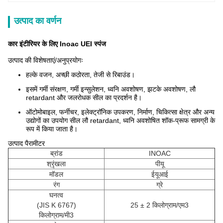
उत्पाद का वर्णन
कार इंटीरियर के लिए Inoac UEI स्पंज
उत्पाद की विशेषताएं/अनुप्रयोगः
हल्के वजन, अच्छी कठोरता, तेजी से रिबाउंड।
इसमें गर्मी संरक्षण, गर्मी इन्सुलेशन, ध्वनि अवशोषण, झटके अवशोषण, लौ
retardant और जलरोधक सील का प्रदर्शन है।
ऑटोमोबाइल, फर्नीचर, इलेक्ट्रॉनिक उपकरण, निर्माण, चिकित्सा क्षेत्र और अन्य
उद्योगों का उपयोग सील लौ retardant, ध्वनि अवशोषित शॉक-प्रूफ सामग्री के
रूप में किया जाता है।
उत्पाद पैरामीटर
ब्रांड
INOAC
श्रृंखला
पीयू
मॉडल
ईयूआई
रंग
ग्रे
घनत्व
(JIS K 6767)
25 ± 2 किलोग्राम/एम3
किलोग्राम/मी3