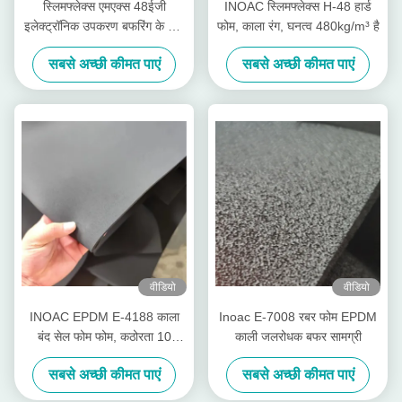
स्लिमफ्लेक्स एमएक्स 48ईजी
INOAC स्लिमफ्लेक्स H-48 हार्ड
इलेक्ट्रॉनिक उपकरण बफरिंग के लिए
फोम, काला रंग, घनत्व 480kg/m³ है
सबसे कठिन लौ retardant
सबसे अच्छी कीमत पाएं
सबसे अच्छी कीमत पाएं
वीडियो
वीडियो
INOAC EPDM E-4188 काला
Inoac E-7008 रबर फोम EPDM
बंद सेल फोम फोम, कठोरता 10
काली जलरोधक बफर सामग्री
Asker-c
सबसे अच्छी कीमत पाएं
सबसे अच्छी कीमत पाएं