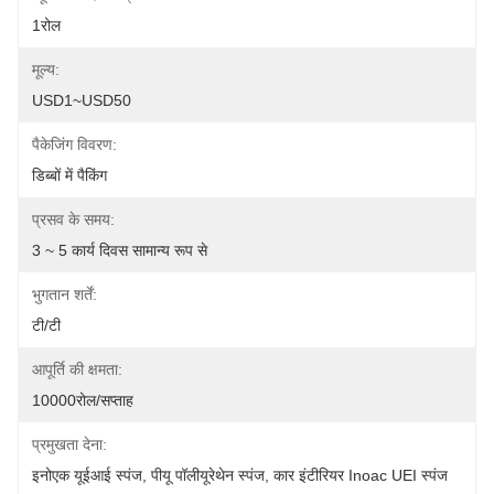
1रोल
मूल्य:
USD1~USD50
पैकेजिंग विवरण:
डिब्बों में पैकिंग
प्रसव के समय:
3 ~ 5 कार्य दिवस सामान्य रूप से
भुगतान शर्तें:
टी/टी
आपूर्ति की क्षमता:
10000रोल/सप्ताह
प्रमुखता देना:
इनोएक यूईआई स्पंज
, 
पीयू पॉलीयूरेथेन स्पंज
, 
कार इंटीरियर Inoac UEI स्पंज