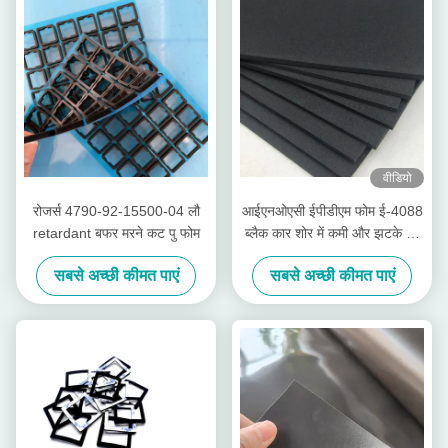
वीडियो
रोजर्स 4790-92-15500-04 लौ
आईएनओएसी ईपीडीएम फोम ई-4088
retardant बफर मरने कट पु फोम
ब्लैक कार शोर में कमी और झटके का
सबूत
सबसे अच्छी कीमत पाएं
सबसे अच्छी कीमत पाएं