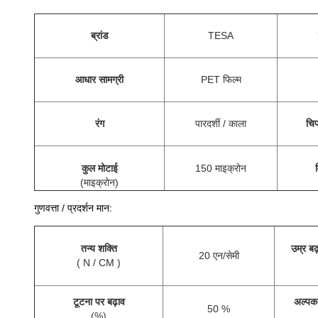
ब्रांड
TESA
आधार सामग्री
PET फिल्म
रंग
पारदर्शी / काला
चिप
कुल मोटाई
150 माइक्रोन
व
(
माइक्रोन
)
गुणवत्ता / प्रदर्शन मान:
तन्य शक्ति
उम्र बढ
20 एन/सेमी
( N / CM )
टूटना पर बढ़ाव
अल्पक
50 %
(%)