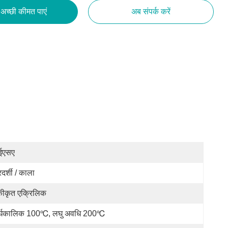
अच्छी कीमत पाएं
अब संपर्क करें
ईएसए
रदर्शी / काला
कीकृत एक्रिलिक
र्घकालिक 100℃, लघु अवधि 200℃