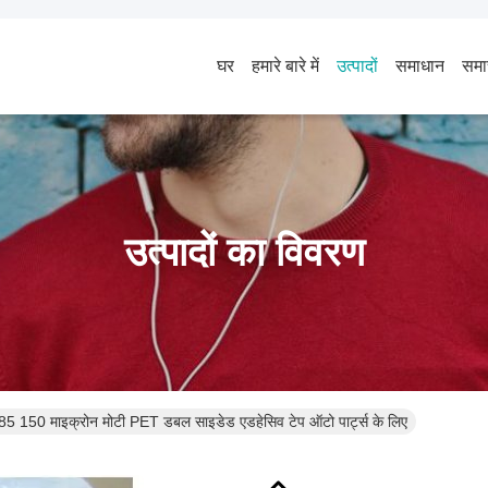
घर
हमारे बारे में
उत्पादों
समाधान
समा
उत्पादों का विवरण
50 माइक्रोन मोटी PET डबल साइडेड एडहेसिव टेप ऑटो पार्ट्स के लिए