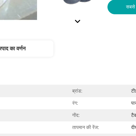
सबसे 
त्पाद का वर्णन
ब्रांड:
टी
रंग:
पा
गोंद:
टै
तापमान की रेंज:
दी