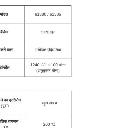
मॉडल
61380 / 61385
बैकिंग
ग्लासलाइन
कने वाला
संशोधित एक्रिलिक
1240 मिमी × 100 मीटर
िनिर्देश
(अनुकूलन योग्य)
़ने का प्रतिरोध
बहुत अच्छा
(यूवी)
ालिक तापमान
200 ℃
(℃)