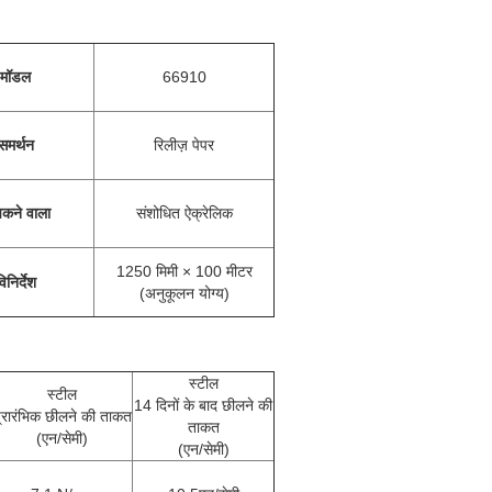
मॉडल
66910
समर्थन
रिलीज़ पेपर
कने वाला
संशोधित ऐक्रेलिक
1250 मिमी × 100 मीटर
िनिर्देश
(अनुकूलन योग्य)
स्टील
स्टील
14 दिनों के बाद छीलने की
्रारंभिक छीलने की ताकत
ताकत
(एन/सेमी)
(एन/सेमी)