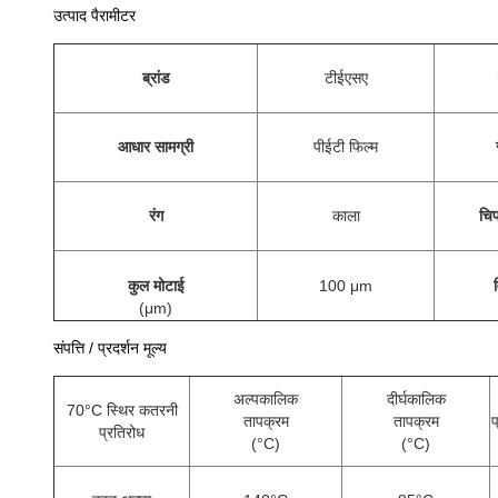
उत्पाद पैरामीटर
ब्रांड
टीईएसए
आधार सामग्री
पीईटी फिल्म
रंग
काला
चिप
कुल मोटाई
100 μm
व
(
μm
)
संपत्ति / प्रदर्शन मूल्य
अल्पकालिक
दीर्घकालिक
70°C स्थिर कतरनी
तापक्रम
तापक्रम
प
प्रतिरोध
(°C)
(°C)