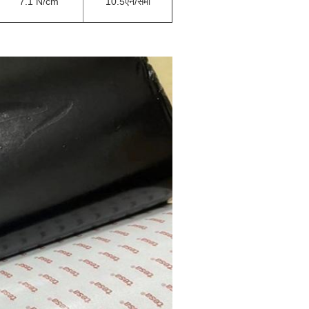
7.1 N/cm
10.5
एन/सेमी