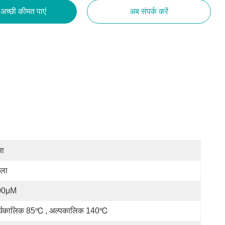
अच्छी कीमत पाएं
अब संपर्क करें
सा
ला
00μM
र्घकालिक 85℃ , अल्पकालिक 140℃