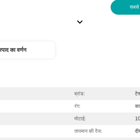
सबसे 
त्पाद का वर्णन
ब्रांड:
टे
रंग:
का
मोटाई:
1
तापमान की रेंज:
दी