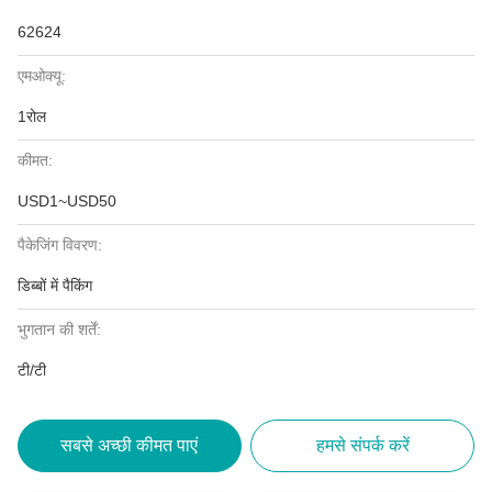
62624
एमओक्यू:
1रोल
कीमत:
USD1~USD50
पैकेजिंग विवरण:
डिब्बों में पैकिंग
भुगतान की शर्तें:
टी/टी
सबसे अच्छी कीमत पाएं
हमसे संपर्क करें