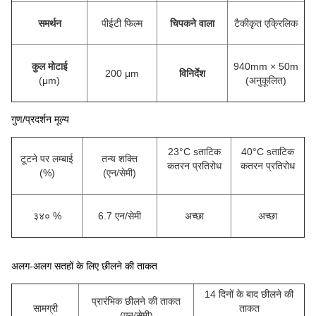
समर्थन
पीईटी फिल्म
चिपकने वाला
टैकीकृत एक्रिलिक
कुल मोटाई
940mm × 50m
200 μm
विनिर्देश
(μm)
(अनुकूलित)
गुण/प्रदर्शन मूल्य
23°C s
ताटिक
40°C s
ताटिक
टूटने पर लम्बाई
तन्य शक्ति
कतरन प्रतिरोध
कतरन प्रतिरोध
(%)
(
एन/सेमी
)
३४० %
6.7 एन/सेमी
अच्छा
अच्छा
अलग-अलग सतहों के लिए छीलने की ताकत
14 दिनों के बाद छीलने की
प्रारंभिक छीलने की ताकत
सामग्री
ताकत
(एन/सेमी)