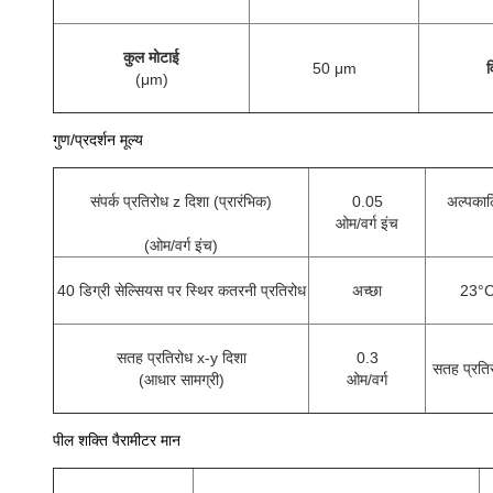
कुल मोटाई
50 μm
व
(μm)
गुण/प्रदर्शन मूल्य
संपर्क प्रतिरोध z दिशा (प्रारंभिक)
0.05
अल्पकाल
ओम/वर्ग इंच
(
ओम/वर्ग इंच
)
40 डिग्री सेल्सियस पर स्थिर कतरनी प्रतिरोध
अच्छा
23°C 
सतह प्रतिरोध x-y दिशा
0.3
सतह प्रति
(आधार सामग्री)
ओम/वर्ग
पील शक्ति पैरामीटर मान