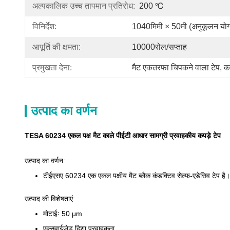
अल्पकालिक उच्च तापमान प्रतिरोध:
200 ℃
विनिर्देश:
1040मिमी × 50मी (अनुकूलन योग्
आपूर्ति की क्षमता:
10000रोल/सप्ताह
प्रमुखता देना:
मैट एकतरफा चिपकने वाला टेप
, 
क
उत्पाद का वर्णन
TESA 60234 एकल पक्ष मैट काले पीईटी आधार सामग्री प्रवाहकीय कपड़े टेप
उत्पाद का वर्णन:
टीईएसए 60234 एक एकल पक्षीय मैट ब्लैक कंडक्टिव सेल्फ-एडेसिव टेप है। य
उत्पाद की विशेषताएं:
मोटाईः 50 μm
एक्सवाईजेड दिशा प्रवाहकता