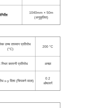
1040mm × 50m
िनिर्देश
(अनुकूलित)
िक उच्च तापमान प्रतिरोध
200 °C
(°C)
स्थिर कतरनी प्रतिरोध
अच्छा
0.2
रोध x-y दिशा (चिपकने वाला)
ओम/वर्ग