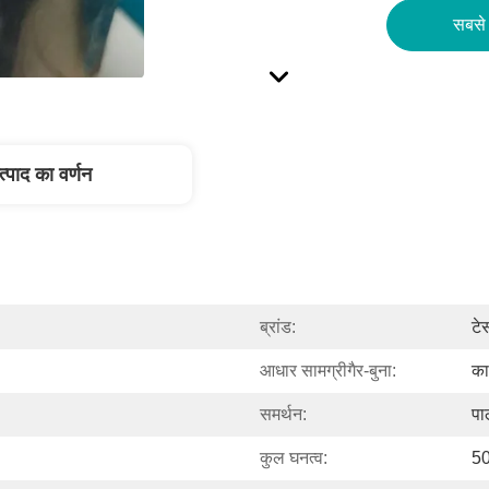
सबसे 
त्पाद का वर्णन
ब्रांड:
टे
आधार सामग्रीगैर-बुना:
का
समर्थन:
पा
कुल घनत्व:
50