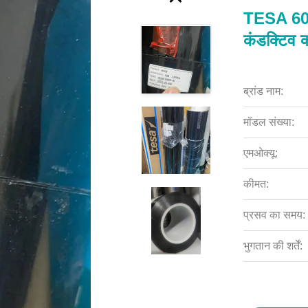
TESA 6023
कंडक्टिव क
ब्रांड नाम:
मॉडल संख्या:
एमओक्यू:
कीमत:
प्रसव का समय:
भुगतान की शर्तें: